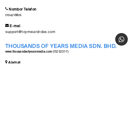
Nombor Telefon
0194218806
E-mel
support@toymwardrobe.com
THOUSANDS OF YEARS MEDIA SDN. BHD.
www.thousandsofyearsmedia.com
(1525251-T)
Alamat
UNIT 38-07, LEVEL 38, MENARA ECOWORLD,
BUKIT BINTANG CITY CENTRE,
KUALA LUMPUR, 55100, MALAYSIA
Nombor Telefon
0321101131
E-mel
enquiry@thousandsofyearsmedia.com