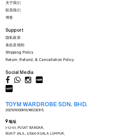
关于我们
联系我们
博客
Support
隐私政策
条款及细则
Shipping Policy
Return, Refund, & Cancellation Policy
Social Media
TOYM WARDROBE SDN. BHD.
202501000913 (1602328-T)
地址
J-12-01, PUSAT BANDAR,
BUKIT JALIL, 57000 KUALA LUMPUR,