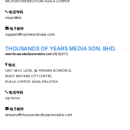
WILAYAH PERSEKUTUAN KUALA LUMPUR
电话号码
0194218806
电子邮件
support@toymwardrobe.com
THOUSANDS OF YEARS MEDIA SDN. BHD.
www.thousandsofyearsmedia.com
(1525251-T)
地址
UNIT 38-07, LEVEL 38, MENARA ECOWORLD,
BUKIT BINTANG CITY CENTRE,
KUALA LUMPUR, 55100, MALAYSIA
电话号码
0321101131
电子邮件
enquiry@thousandsofyearsmedia.com